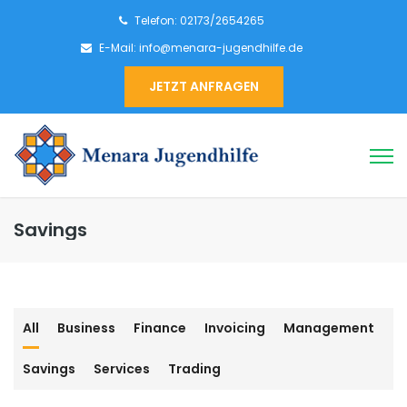
Telefon: 02173/2654265
E-Mail: info@menara-jugendhilfe.de
JETZT ANFRAGEN
Savings
All
Business
Finance
Invoicing
Management
Savings
Services
Trading